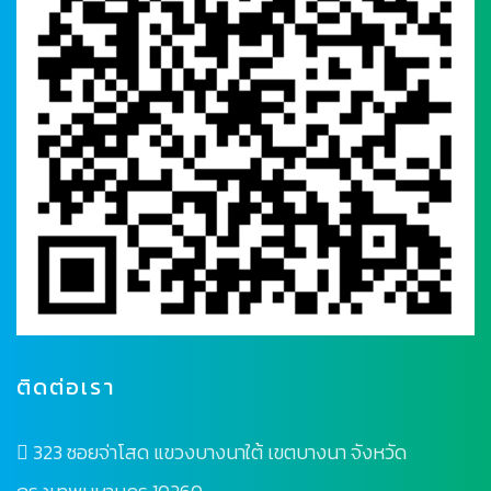
ติดต่อเรา
323 ซอยจ่าโสด แขวงบางนาใต้ เขตบางนา จังหวัด