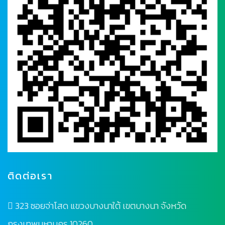
ติดต่อเรา
323 ซอยจ่าโสด แขวงบางนาใต้ เขตบางนา จังหวัด
กรุงเทพมหานคร 10260