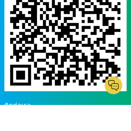
ติดต่อเรา
323 ซอยจ่าโสด แขวงบางนาใต้ เขตบางนา จังหวัด