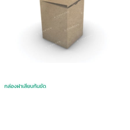
กล่องฝาเสียบก้นขัด