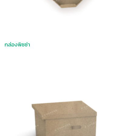
กล่องพิซซ่า