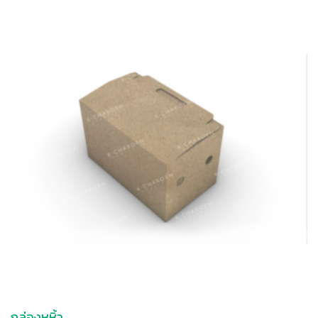
กล่องหูหิ้ว